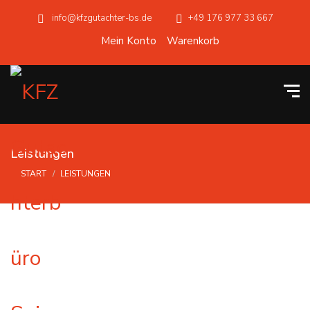
info@kfzgutachter-bs.de
+49 176 977 33 667
Mein Konto
Warenkorb
Leistungen
START
LEISTUNGEN