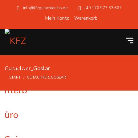
info@kfzgutachter-bs.de
+49 176 977 33 667
Mein Konto
Warenkorb
Gutachter_Goslar
START
GUTACHTER_GOSLAR