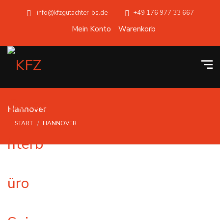
info@kfzgutachter-bs.de
+49 176 977 33 667
Mein Konto
Warenkorb
Hannover
START
HANNOVER