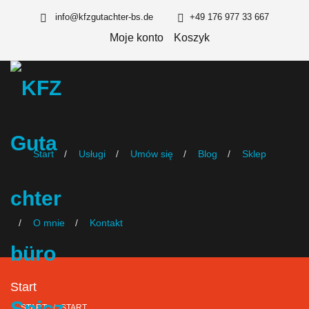
info@kfzgutachter-bs.de
+49 176 977 33 667
Moje konto
Koszyk
Start
Usługi
Umów się
Blog
Sklep
O mnie
Kontakt
Start
START
START