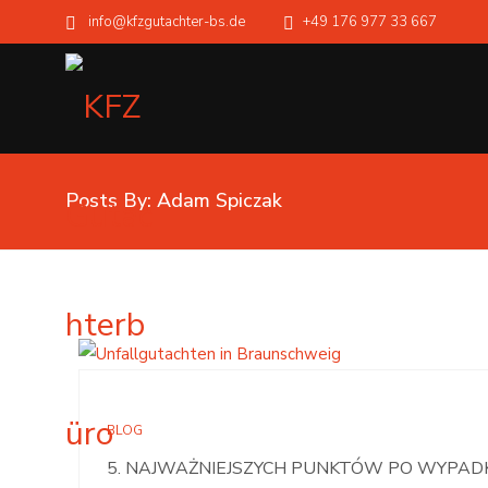
info@kfzgutachter-bs.de
+49 176 977 33 667
Posts By: Adam Spiczak
BLOG
5. NAJWAŻNIEJSZYCH PUNKTÓW PO WYPA