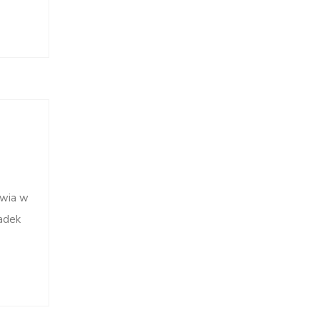
owia w
adek