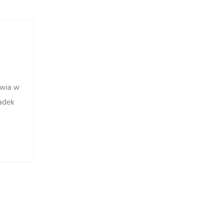
owia w
adek