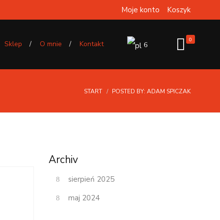
Moje konto
Koszyk
0
Sklep
O mnie
Kontakt
START
POSTED BY: ADAM SPICZAK
Archiv
sierpień 2025
maj 2024