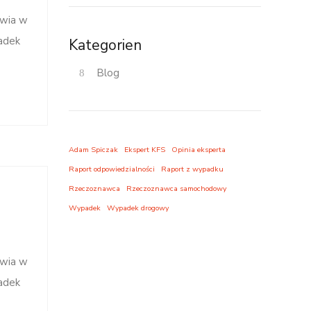
owia w
adek
Kategorien
Blog
Adam Spiczak
Ekspert KFS
Opinia eksperta
Raport odpowiedzialności
Raport z wypadku
Rzeczoznawca
Rzeczoznawca samochodowy
Wypadek
Wypadek drogowy
owia w
adek