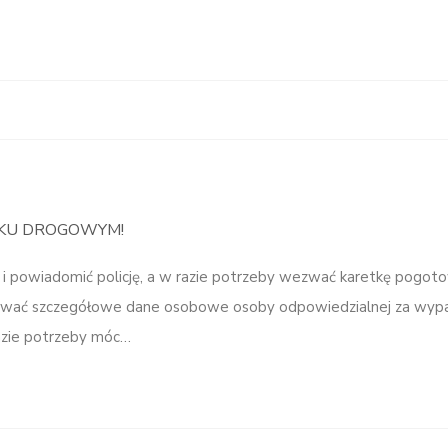
DKU DROGOWYM!
 i powiadomić policję, a w razie potrzeby wezwać karetkę pogot
tować szczegółowe dane osobowe osoby odpowiedzialnej za wyp
razie potrzeby móc…