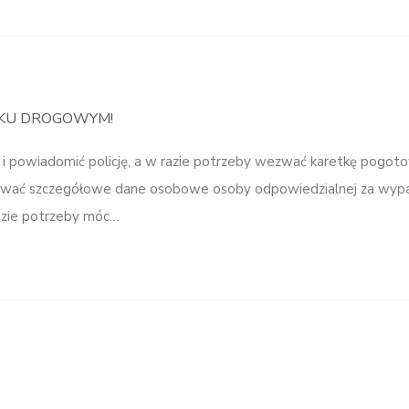
DKU DROGOWYM!
 i powiadomić policję, a w razie potrzeby wezwać karetkę pogot
tować szczegółowe dane osobowe osoby odpowiedzialnej za wyp
razie potrzeby móc…