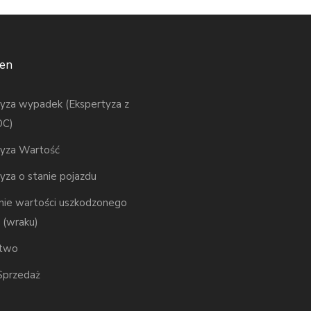
gen
yza wypadek (Ekspertyza z
OC)
tyza Wartość
yza o stanie pojazdu
nie wartości uszkodzonego
 (wraku)
two
Sprzedaż