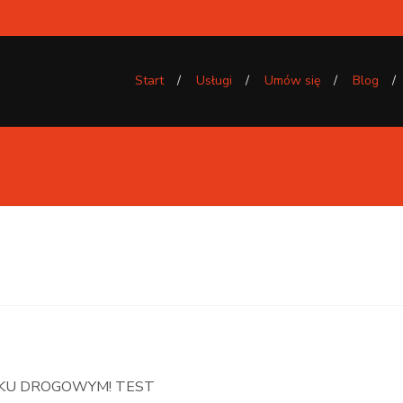
Start
Usługi
Umów się
Blog
DKU DROGOWYM! TEST